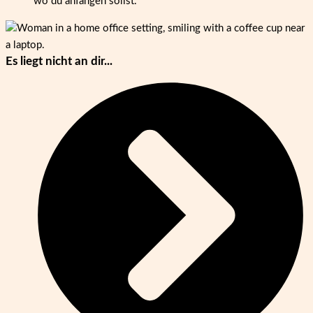
wo du anfangen sollst.
Es liegt
nicht
an dir...