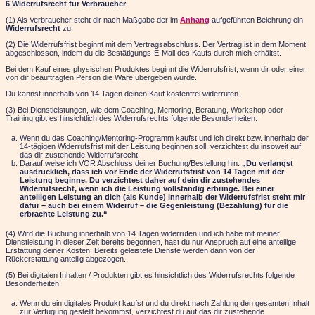
6 Widerrufsrecht für Verbraucher
(1) Als Verbraucher steht dir nach Maßgabe der im
Anhang
aufgeführten Belehrung ein
Widerrufsrecht
zu.
(2) Die Widerrufsfrist beginnt mit dem Vertragsabschluss. Der Vertrag ist in dem Moment
abgeschlossen, indem du die Bestätigungs-E-Mail des Kaufs durch mich erhältst.
Bei dem Kauf eines physischen Produktes beginnt die Widerrufsfrist, wenn dir oder einer
von dir beauftragten Person die Ware übergeben wurde.
Du kannst innerhalb von 14 Tagen deinen Kauf kostenfrei widerrufen.
(3) Bei Dienstleistungen, wie dem
Coaching, Mentoring, Beratung, Workshop oder
Training
gibt es hinsichtlich des Widerrufsrechts folgende Besonderheiten:
Wenn du das Coaching/Mentoring-Programm kaufst und ich direkt bzw. innerhalb der
14-tägigen Widerrufsfrist mit der Leistung beginnen soll, verzichtest du insoweit auf
das dir zustehende Widerrufsrecht.
Darauf weise ich VOR Abschluss deiner Buchung/Bestellung hin:
„Du verlangst
ausdrücklich, dass ich vor Ende der Widerrufsfrist von 14 Tagen mit der
Leistung beginne. Du verzichtest daher auf dein dir zustehendes
Widerrufsrecht, wenn ich die Leistung vollständig erbringe. Bei einer
anteiligen Leistung an dich (als Kunde) innerhalb der Widerrufsfrist steht mir
dafür – auch bei einem Widerruf – die Gegenleistung (Bezahlung) für die
erbrachte Leistung zu.“
(4) Wird die Buchung innerhalb von 14 Tagen widerrufen und ich habe mit meiner
Dienstleistung in dieser Zeit bereits begonnen, hast du nur Anspruch auf eine anteilige
Erstattung deiner Kosten. Bereits geleistete Dienste werden dann von der
Rückerstattung anteilig abgezogen.
(5) Bei
digitalen Inhalten / Produkten
gibt es hinsichtlich des Widerrufsrechts folgende
Besonderheiten:
Wenn du ein digitales Produkt kaufst und du direkt nach Zahlung den gesamten Inhalt
zur Verfügung gestellt bekommst, verzichtest du auf das dir zustehende