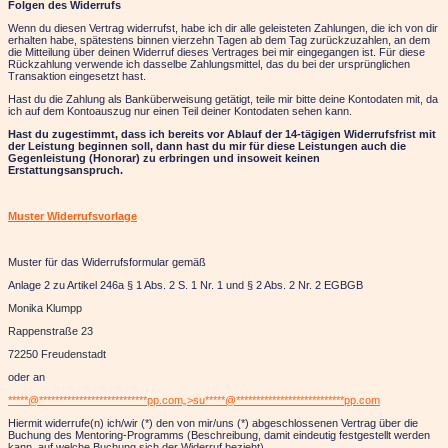
Folgen des Widerrufs
Wenn du diesen Vertrag widerrufst, habe ich dir alle geleisteten Zahlungen, die ich von dir
erhalten habe, spätestens binnen vierzehn Tagen ab dem Tag zurückzuzahlen, an dem
die Mitteilung über deinen Widerruf dieses Vertrages bei mir eingegangen ist. Für diese
Rückzahlung verwende ich dasselbe Zahlungsmittel, das du bei der ursprünglichen
Transaktion eingesetzt hast.
Hast du die Zahlung als Banküberweisung getätigt, teile mir bitte deine Kontodaten mit, da
ich auf dem Kontoauszug nur einen Teil deiner Kontodaten sehen kann.
Hast du zugestimmt, dass ich bereits vor Ablauf der 14-tägigen Widerrufsfrist mit
der Leistung beginnen soll, dann hast du mir für diese Leistungen auch die
Gegenleistung (Honorar) zu erbringen und insoweit keinen
Erstattungsanspruch.
Muster Widerrufsvorlage
Muster für das Widerrufsformular gemäß
Anlage 2 zu Artikel 246a § 1 Abs. 2 S. 1 Nr. 1 und § 2 Abs. 2 Nr. 2 EGBGB
Monika Klumpp
Rappenstraße 23
72250 Freudenstadt
oder an
*****@
***************************
pp.com„>
su
*****
@
***************************
pp.com
Hiermit widerrufe(n) ich/wir (*) den von mir/uns (*) abgeschlossenen Vertrag über die
Buchung des Mentoring-Programms (Beschreibung, damit eindeutig festgestellt werden
kann, auf welche Buchung sich der Widerruf bezieht)