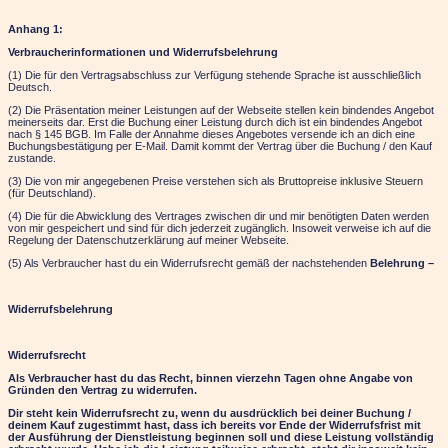
Anhang 1:
Verbraucherinformationen und Widerrufsbelehrung
(1) Die für den Vertragsabschluss zur Verfügung stehende Sprache ist ausschließlich
Deutsch.
(2) Die Präsentation meiner Leistungen auf der Webseite stellen kein bindendes Angebot
meinerseits dar. Erst die Buchung einer Leistung durch dich ist ein bindendes Angebot
nach § 145 BGB. Im Falle der Annahme dieses Angebotes versende ich an dich eine
Buchungsbestätigung per E-Mail. Damit kommt der Vertrag über die Buchung / den Kauf
zustande.
(3) Die von mir angegebenen Preise verstehen sich als
Bruttopreise inklusive Steuern
(für Deutschland).
(4) Die für die Abwicklung des Vertrages zwischen dir und mir benötigten Daten werden
von mir gespeichert und sind für dich jederzeit zugänglich. Insoweit verweise ich auf die
Regelung der Datenschutzerklärung auf meiner Webseite.
(5) Als Verbraucher hast du ein Widerrufsrecht gemäß der nachstehenden
Belehrung –
Widerrufsbelehrung
Widerrufsrecht
Als Verbraucher hast du das Recht, binnen vierzehn Tagen ohne Angabe von
Gründen den Vertrag zu widerrufen.
Dir steht kein Widerrufsrecht zu, wenn du ausdrücklich bei deiner Buchung /
deinem Kauf zugestimmt hast, dass ich bereits vor Ende der Widerrufsfrist mit
der Ausführung der Dienstleistung beginnen soll und diese Leistung vollständig