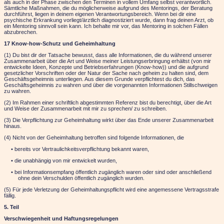
als auch in der Phase zwischen den Terminen in vollem Umfang selbst verantwortlich.
Sämtliche Maßnahmen, die du möglicherweise aufgrund des Mentorings, der Beratung
durchführst, liegen in deinem eigenen Verantwortungsbereich. Wenn bei dir eine
psychische Erkrankung vorliegt/ärztlich diagnostiziert wurde, dann frag deinen Arzt, ob
ein Mentoring sinnvoll sein kann. Ich behalte mir vor, das Mentoring in solchen Fällen
abzubrechen.
17 Know-how-Schutz und Geheimhaltung
(1) Du bist dir der Tatsache bewusst, dass alle Informationen, die du während unserer
Zusammenarbeit über die Art und Weise meiner Leistungserbringung erhältst (von mir
entwickelte Ideen, Konzepte und Betriebserfahrungen (Know-how)) und die aufgrund
gesetzlicher Vorschriften oder der Natur der Sache nach geheim zu halten sind, dem
Geschäftsgeheimnis unterliegen. Aus diesem Grunde verpflichtest du dich, das
Geschäftsgeheimnis zu wahren und über die vorgenannten Informationen Stillschweigen
zu wahren.
(2) Im Rahmen einer schriftlich abgestimmten Referenz bist du berechtigt, über die Art
und Weise der Zusammenarbeit mit mir zu sprechen/ zu schreiben.
(3) Die Verpflichtung zur Geheimhaltung wirkt über das Ende unserer Zusammenarbeit
hinaus.
(4) Nicht von der Geheimhaltung betroffen sind folgende Informationen, die
• bereits vor Vertraulichkeitsverpflichtung bekannt waren,
• die unabhängig von mir entwickelt wurden,
• bei Informationsempfang öffentlich zugänglich waren oder sind oder anschließend
ohne dein Verschulden öffentlich zugänglich wurden.
(5) Für jede Verletzung der Geheimhaltungspflicht wird eine angemessene Vertragsstrafe
fällig.
5. Teil
Verschwiegenheit und Haftungsregelungen