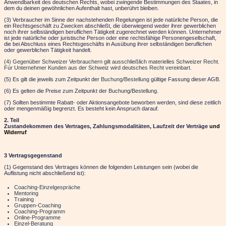
Anwendbarkeit des deutschen Rechts, wobei zwingende Bestimmungen des Staates, in
dem du deinen gewöhnlichen Aufenthalt hast, unberührt bleiben.
(3) Verbraucher im Sinne der nachstehenden Regelungen ist jede natürliche Person, die
ein Rechtsgeschäft zu Zwecken abschließt, die überwiegend weder ihrer gewerblichen
noch ihrer selbständigen beruflichen Tätigkeit zugerechnet werden können. Unternehmer
ist jede natürliche oder juristische Person oder eine rechtsfähige Personengesellschaft,
die bei Abschluss eines Rechtsgeschäfts in Ausübung ihrer selbständigen beruflichen
oder gewerblichen Tätigkeit handelt.
(4) Gegenüber Schweizer Verbrauchern gilt ausschließlich materielles Schweizer Recht.
Für Unternehmer Kunden aus der Schweiz wird deutsches Recht vereinbart.
(5) Es gilt die jeweils zum Zeitpunkt der
Buchung/Bestellung
gültige Fassung dieser AGB.
(6) Es gelten die Preise zum Zeitpunkt der
Buchung/Bestellung.
(7) Sollten bestimmte Rabatt- oder Aktionsangebote beworben werden, sind diese zeitlich
oder mengenmäßig begrenzt. Es besteht kein Anspruch darauf.
2. Teil
Zustandekommen des Vertrages, Zahlungsmodalitäten, Laufzeit der Verträge
und
Widerruf
3 Vertragsgegenstand
(1) Gegenstand des Vertrages können die folgenden Leistungen sein (wobei die
Auflistung nicht abschließend ist):
Coaching-Einzelgespräche
Mentoring
Training
Gruppen-Coaching
Coaching-Programm
Online-Programme
Einzel-Beratung