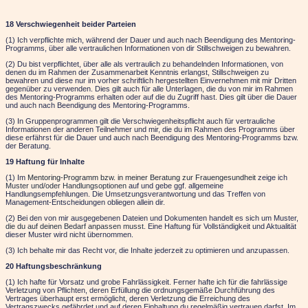
18 Verschwiegenheit beider Parteien
(1) Ich verpflichte mich, während der Dauer und auch nach Beendigung des Mentoring-
Programms, über alle vertraulichen Informationen von dir Stillschweigen zu bewahren.
(2) Du bist verpflichtet, über alle als vertraulich zu behandelnden Informationen, von
denen du im Rahmen der Zusammenarbeit Kenntnis erlangst, Stillschweigen zu
bewahren und diese nur im vorher schriftlich hergestellten Einvernehmen mit mir Dritten
gegenüber zu verwenden. Dies gilt auch für alle Unterlagen, die du von mir im Rahmen
des Mentoring-Programms erhalten oder auf die du Zugriff hast. Dies gilt über die Dauer
und auch nach Beendigung des Mentoring-Programms.
(3) In Gruppenprogrammen gilt die Verschwiegenheitspflicht auch für vertrauliche
Informationen der anderen Teilnehmer und mir, die du im Rahmen des Programms über
diese erfährst für die Dauer und auch nach Beendigung des Mentoring-Programms bzw.
der Beratung.
19 Haftung für Inhalte
(1) Im
Mentoring-Programm bzw. in meiner Beratung zur Frauengesundheit
zeige ich
Muster und/oder Handlungsoptionen
auf und gebe ggf. allgemeine
Handlungsempfehlungen. Die Umsetzungsverantwortung und das Treffen von
Management-Entscheidungen obliegen allein dir.
(2) Bei den von mir ausgegebenen Dateien und Dokumenten handelt es sich um Muster,
die du auf deinen Bedarf anpassen musst
. Eine Haftung für Vollständigkeit und Aktualität
dieser Muster wird nicht übernommen.
(3) Ich behalte mir das Recht vor, die Inhalte jederzeit zu optimieren und anzupassen.
20 Haftungsbeschränkung
(1) Ich hafte für Vorsatz und grobe Fahrlässigkeit. Ferner hafte ich für die fahrlässige
Verletzung von Pflichten, deren Erfüllung die ordnungsgemäße Durchführung des
Vertrages überhaupt erst ermöglicht, deren Verletzung die Erreichung des
Vertragszwecks gefährdet und auf deren Einhaltung du regelmäßig vertrauen darfst. Im