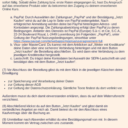
sofort fällig. Sobald deine Zahlung bzw. erste Raten eingegangen ist, hast Du Anspruch
auf das erworbene Produkt oder du bekommst den Zugang zu deinem erworbenen
Online Kurs.
PayPal: Durch Auswählen der Zahlungsart „PayPal“ und der Bestätigung
„Jetzt
Kaufen“
wirst du auf die Log-In Seite von PayPal weitergeleitet. Nach
erfolgreicher Anmeldung werden deine bei PayPal hinterlegten Adress- und
Kontodaten angezeigt. Die Zahlungsabwicklung erfolgt über PayPal zu deren
Bedingungen. Anbieter des Dienstes ist PayPal (Europe) S.à r.l. et Cie, S.C.A.,
22-24 Boulevard Royal, L-2449 Luxembourg (im Folgenden: „PayPal“), unter
Geltung der PayPal-Nutzungsbedingungen, einsehbar unter
https://www.paypal.com/de/webapps/mpp/ua/useragreement-full
.
Visa- oder MasterCard: Du kannst mit dem Anklicken auf
„Weiter mit Kreditkarte“
deine Daten über eine sicherere Verbindung hinterlegen und mit dem Button
„Jetzt kaufen“
die Bestellung abschließen. Es wird dann eine Verbindung zu dem
jeweiligen Kreditinstitut hergestellt.
Lastschrift: Du trägst deine Kontodaten bei Auswahl der SEPA-Lastschrift ein und
bestätigst dies mit dem Button „Jetzt kaufen“.
(7) Vor Abschluss der Bestellung gibst du mit dem Klick in die jeweiligen Kästchen deine
Einwilligung
zur Speicherung und Verarbeitung deiner Daten
zur Geltung dieser AGB
zur Geltung der Datenschutzerklärung. Sämtliche Texte findest du dort verlinkt vor.
Außerdem musst du dich damit einverstanden erklären, dass du auf dein Widerrufsrecht
verzichtest.
(8) Abschließend klickst du auf den Button
„Jetzt Kaufen“
und gibst damit ein
verbindliches Angebot an mich ab. Damit bietest du mir den Abschluss eines
Kaufvertrags über die Buchung an.
(9) Unmittelbar nach Absenden erhältst du eine Bestätigungsmail von mir. In diesem
Moment kommt ein Vertrag zwischen
uns
zustande.