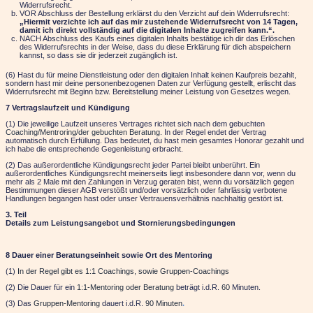
Widerrufsrecht.
VOR Abschluss der Bestellung erklärst du den Verzicht auf dein Widerrufsrecht:
„Hiermit verzichte ich auf das mir zustehende Widerrufsrecht von 14 Tagen,
damit ich direkt vollständig auf die digitalen Inhalte zugreifen kann.“.
NACH Abschluss des Kaufs eines digitalen Inhalts bestätige ich dir das Erlöschen
des Widerrufsrechts in der Weise, dass du diese Erklärung für dich abspeichern
kannst, so dass sie dir jederzeit zugänglich ist.
(6) Hast du für meine Dienstleistung oder den digitalen Inhalt keinen Kaufpreis bezahlt,
sondern hast mir deine personenbezogenen Daten zur Verfügung gestellt, erlischt das
Widerrufsrecht mit Beginn bzw. Bereitstellung meiner Leistung von Gesetzes wegen.
7 Vertragslaufzeit und Kündigung
(1) Die jeweilige Laufzeit unseres Vertrages richtet sich nach dem gebuchten
Coaching/Mentroring/der gebuchten Beratung.
In der Regel endet der Vertrag
automatisch durch Erfüllung. Das bedeutet, du hast mein gesamtes Honorar gezahlt und
ich habe die entsprechende Gegenleistung erbracht.
(2) Das außerordentliche Kündigungsrecht jeder Partei bleibt unberührt. Ein
außerordentliches Kündigungsrecht meinerseits liegt insbesondere dann vor, wenn du
mehr als
2 Male
mit den Zahlungen in Verzug geraten bist, wenn du vorsätzlich gegen
Bestimmungen dieser AGB verstößt und/oder vorsätzlich oder fahrlässig verbotene
Handlungen begangen hast oder unser Vertrauensverhältnis nachhaltig gestört ist.
3. Teil
Details zum Leistungsangebot und Stornierungsbedingungen
8 Dauer einer Beratungseinheit sowie Ort des Mentoring
(1)
In der Regel gibt es 1:1 Coachings, sowie Gruppen-Coachings
(2) Die Dauer für ein
1:1-Mentoring oder Beratung
beträgt i.d.R.
60
Minuten.
(3) Das
Gruppen-Mentoring
dauert i.d.R.
90 Minuten
.