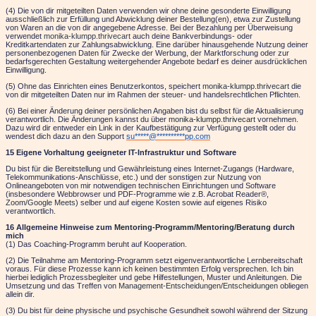
(4) Die von dir mitgeteilten Daten verwenden wir ohne deine gesonderte Einwilligung
ausschließlich zur Erfüllung und Abwicklung deiner Bestellung(en), etwa zur Zustellung
von Waren an die von dir angegebene Adresse. Bei der Bezahlung per Überweisung
verwendet
monika-klumpp.thrivecart
auch deine Bankverbindungs- oder
Kreditkartendaten zur Zahlungsabwicklung. Eine darüber hinausgehende Nutzung deiner
personenbezogenen Daten für Zwecke der Werbung, der Marktforschung oder zur
bedarfsgerechten Gestaltung weitergehender Angebote bedarf es deiner ausdrücklichen
Einwilligung.
(5) Ohne das Einrichten eines Benutzerkontos, speichert
monika-klumpp.thrivecart
die
von dir mitgeteilten Daten nur im Rahmen der steuer- und handelsrechtlichen Pflichten.
(6) Bei einer Änderung deiner persönlichen Angaben bist du selbst für die Aktualisierung
verantwortlich. Die Änderungen kannst du über
monika-klumpp.thrivecart
vornehmen.
Dazu wird dir entweder ein Link in der Kaufbestätigung zur Verfügung gestellt oder du
wendest dich dazu an den Support
su
*****
@
**********
pp.com
15 Eigene Vorhaltung geeigneter IT-Infrastruktur und Software
Du bist für die Bereitstellung und Gewährleistung eines Internet-Zugangs (Hardware,
Telekommunikations-Anschlüsse, etc.) und der sonstigen zur Nutzung von
Onlineangeboten von mir
notwendigen technischen Einrichtungen und Software
(insbesondere Webbrowser und PDF-Programme wie z.B. Acrobat Reader®,
Zoom/Google Meets
) selber und auf eigene Kosten sowie auf eigenes Risiko
verantwortlich.
16 Allgemeine Hinweise zum
Mentoring-Programm/Mentoring/Beratung
durch
mich
(1) Das Coaching-Programm beruht auf Kooperation.
(2) Die Teilnahme am Mentoring-Programm setzt eigenverantwortliche Lernbereitschaft
voraus. Für diese Prozesse kann ich keinen bestimmten Erfolg versprechen. Ich bin
hierbei lediglich Prozessbegleiter und gebe Hilfestellungen, Muster und Anleitungen. Die
Umsetzung und das Treffen von
Management-Entscheidungen/Entscheidungen
obliegen
allein dir.
(3) Du bist für deine physische und psychische Gesundheit sowohl während der Sitzung