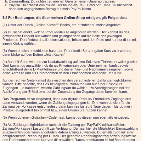
Dauerauftrag: Du richtest zu meinen Gunsten einen Dauerauftrag ein.
PayPal: Du erhältst von mir die Rechnung als PDF-Datei per Email. Du überweist
dann den angegebenen Betrag auf mein PayPal Konto.
5.2 Für Buchungen, die über meinen Online-Shop erfolgen, gilt Folgendes:
(1) Unter der Rubrik „
Online-Kurse/E-Books, etc.
“ findest du meine Angebote.
(2) Du siehst direkt, welche
Produkte/Kurse
angeboten werden. Hier kannst du das
gewünschte Produkt auswählen und gelangst dann auf die Seite des jeweiligen
Produktes. Dort findest du alle Informationen, Inhalte und den Preis und kannst diese mit
einem Klick anwählen.
(3) Wenn du dich entschieden hast,
das Produkt/die Beratung/den Kurs
zu erwerben,
dann klicke auf den Button
„Jetzt Kaufen“.
(4) Anschließend wirst du zur Kaufabwicklung auf eine Seite von Thrivecart weitergeleitet.
Dort kannst du auswählen, ob du als Privatperson oder Unternehmen kaufst sowie
anschließend deine E-Mail-Adresse und deinen Vor- und Nachnamen eingeben, sowie
deine Adresse und als Unternehmen deinen Firmennamen und deine USt.IDNr.
Auf der rechten Seite kannst du zwischen den verschiedenen Zahlungsmöglichkeiten
wählen. Bitte beachte, dass es bei digitalen Produkten und auch bei Onlinekurs-
Zugängen – je nachdem, welche Zahlungsart du wählst – zu Verzögerungen bei der
Auslieferung per E-Mail bzw. bei der Zusendung der Zugangsdaten kommen kann.
Das Programm ist so eingestellt, dass das digitale Produkt/ Onlinekurs Zugänge erst
dann versandt werden, wenn die Zahlung eingegangen ist. D.h. wenn du dich für die
Zahlung per Vorkasse entscheidest, dann kann es bis zu 5 Tage dauern, bis du mein
Produkt ausgeliefert bekommst bzw. einen Onlinekurs nutzen kannst.
(5) Wenn du einen
Gutschein-Code
hast, kannst du diesen nun ebenfalls eingeben.
(6) Als Zahlungsmöglichkeiten steht dir die Zahlung per
PayPal/Kreditkarte/Sofort-
Zahlung/Vorkasse / Lastschrift
zur Verfügung. Du hast hier die Möglichkeit Einmalzahlung
auszuwählen oder wenn angeboten Ratenzahlung zu wählen. Du erhältst von mir eine
entsprechende Rechnung
per E-Mail
.
Der gesamte Rechnungsbetrag beziehungsweise
den Rechnungsbetrages laut von dir gewählter Ratenvereinbarung ist bei Beauftragung