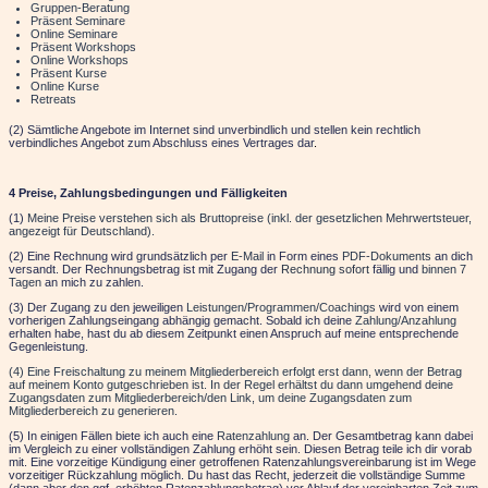
Gruppen-Beratung
Präsent Seminare
Online Seminare
Präsent Workshops
Online Workshops
Präsent Kurse
Online Kurse
Retreats
(2) Sämtliche Angebote im Internet sind unverbindlich und stellen kein rechtlich
verbindliches Angebot zum Abschluss eines Vertrages dar
.
4 Preise, Zahlungsbedingungen und Fälligkeiten
(1)
Meine Preise verstehen sich als Bruttopreise (inkl. der gesetzlichen Mehrwertsteuer,
angezeigt für Deutschland).
(2) Eine Rechnung wird grundsätzlich per
E-Mail
in Form eines
PDF-Dokuments
an dich
versandt. Der Rechnungsbetrag ist mit Zugang der
Rechnung sofort
fällig und
binnen 7
Tagen
an mich zu zahlen.
(3) Der Zugang zu den jeweiligen
Leistungen/Programmen/Coachings
wird von einem
vorherigen Zahlungseingang abhängig gemacht. Sobald ich deine
Zahlung/Anzahlung
erhalten habe, hast du ab diesem Zeitpunkt einen Anspruch auf meine entsprechende
Gegenleistung.
(4) Eine Freischaltung zu meinem Mitgliederbereich erfolgt erst dann, wenn der Betrag
auf meinem Konto gutgeschrieben ist. In der Regel erhältst du dann umgehend deine
Zugangsdaten zum Mitgliederbereich/den Link, um deine Zugangsdaten zum
Mitgliederbereich zu generieren.
(5) In einigen Fällen biete ich auch eine
Ratenzahlung
an. Der Gesamtbetrag kann dabei
im Vergleich zu einer vollständigen Zahlung erhöht sein. Diesen Betrag teile ich dir vorab
mit. Eine vorzeitige Kündigung einer getroffenen Ratenzahlungsvereinbarung ist im Wege
vorzeitiger Rückzahlung möglich. Du hast das Recht, jederzeit die vollständige Summe