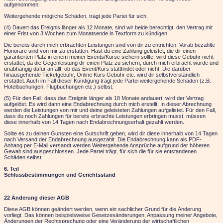
aufgenommen.
Weitergehende mögliche Schäden, trägt jede Partei für sich.
(4) Dauert das Ereignis
länger als 12 Monate
, sind wir beide berechtigt, den Vertrag mit
einer Frist von 3 Wochen zum Monatsende in Textform zu kündigen.
Die bereits durch mich erbrachten Leistungen sind von dir zu entrichten. Vorab bezahlte
Honorare sind von mir
zu erstatten.
Hast du eine Zahlung geleistet, die dir einen
garantierten Platz in einem meiner Events/Kurse sichern sollte, wird diese Gebühr nicht
erstattet, da die Gegenleistung dir einen Platz zu sichern, durch mich erbracht wurde und
unabhängig dafür anfällt, ob das Event/Kurs stattfindet oder nicht.
Die darüber
hinausgehende
Ticketgebühr, Online Kurs Gebühr etc.
wird dir selbstverständlich
erstattet. Auch im Fall dieser Kündigung trägt jede Partei weitergehende Schäden (z.B.
Hotelbuchungen, Flugbuchungen etc.) selbst.
(5) Für den Fall, dass das Ereignis länger als
18 Monate
andauert, wird der Vertrag
aufgelöst. Es wird dann eine Endabrechnung durch mich erstellt. In dieser Abrechnung
werden die Leistungen von mir und deine geleisteten Zahlungen aufgelistet. Für den Fall,
dass du noch Zahlungen für bereits erbrachte Leistungen erbringen musst, müssen
diese innerhalb von 14 Tagen nach Endabrechnungserhalt gezahlt werden.
Sollte es zu deinen Gunsten eine Gutschrift geben, wird dir diese innerhalb von 14 Tagen
nach Versand der Endabrechnung ausgezahlt. Die Endabrechnung kann als PDF-
Anhang per E-Mail versandt werden Weitergehende Ansprüche aufgrund der höheren
Gewalt sind ausgeschlossen. Jede Partei trägt, für sich die für sie entstandenen
Schäden selbst.
6. Teil
Schlussbestimmungen und Gerichtsstand
22 Änderung dieser AGB
Diese AGB können geändert werden, wenn ein sachlicher Grund für die Änderung
vorliegt. Das können beispielsweise Gesetzesänderungen, Anpassung meiner Angebote,
Änderungen der Rechtsprechung oder eine Veränderung der wirtschaftlichen