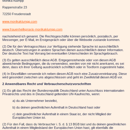
Monika Klumpp
Rappenstraße 23
72250 Freudenstadt
www.monikaklumpp.com
www.frauenheilkpraxis-monikaklumpp.com
nachstehend ich genannt. Die Rechtsgeschäfte können persönlich, postalisch, per
Messenger, per E-Mail, im Erstgespräch oder über die Webseite zustande kommen.
(2) Die für den Vertragsschluss zur Verfügung stehende Sprache ist ausschließlich
deutsch. Übersetzungen in andere Sprachen dienen ausschließlich deiner Information.
Der deutsche Text hat Vorrang bei eventuellen Unterschieden im Sprachgebrauch.
(3) Es gelten ausschließlich diese AGB. Entgegenstehende oder von diesen AGB
abweichende Bedingungen, die du verwendest, werden von mir nicht anerkannt, es sei
denn, dass ich ihrer Geltung ausdrücklich schriftlich oder in Textform zugestimmt habe.
(4) In Einzelfällen verwende ich neben diesen AGB noch eine Zusatzvereinbarung. Diese
wird gesondert zwischen uns abgeschlossen und geht im Zweifelsfall diesen AGB vor.
2 Anwendbares Recht und Verbraucherschutzvorschriften
(1) Es gilt das Recht der Bundesrepublik Deutschland unter Ausschluss internationalen
Privatrechts und des in Deutschland geltenden UN-Kaufrechts, wenn:
a) du als Unternehmer bestellst,
b) du deinen gewöhnlichen Aufenthalt in Deutschland hast oder
c) dein gewöhnlicher Aufenthalt in einem Staat ist, der nicht Mitglied der
Europäischen Union ist.
(2) Für den Fall, dass du Verbraucher i. S. d. § 13 BGB bist und du d
einen gewöhnlichen
Aufenthalt in einem Mitgliedsland der Europäischen Union hast, gilt ebenfalls die