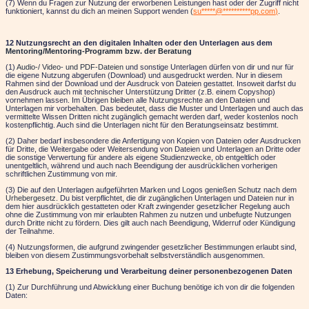
(7) Wenn du Fragen zur Nutzung der erworbenen Leistungen hast oder der Zugriff nicht
funktioniert, kannst du dich an meinen Support wenden
(
su
*****
@
**********
pp.com
)
.
12 Nutzungsrecht an den digitalen Inhalten oder den Unterlagen aus dem
Mentoring/Mentoring-Programm bzw. der Beratung
(1)
Audio-/ Video- und PDF-Dateien
und sonstige Unterlagen dürfen von dir und nur für
die eigene Nutzung abgerufen (Download) und ausgedruckt werden. Nur in diesem
Rahmen sind der Download und der Ausdruck von Dateien gestattet. Insoweit darfst du
den Ausdruck auch mit technischer Unterstützung Dritter (z.B. einem Copyshop)
vornehmen lassen. Im Übrigen bleiben alle Nutzungsrechte an den Dateien und
Unterlagen mir vorbehalten. Das bedeutet, dass die Muster und Unterlagen und auch das
vermittelte Wissen Dritten nicht zugänglich gemacht werden darf, weder kostenlos noch
kostenpflichtig. Auch sind die Unterlagen nicht für den Beratungseinsatz bestimmt.
(2) Daher bedarf insbesondere die Anfertigung von Kopien von Dateien oder Ausdrucken
für Dritte, die Weitergabe oder Weitersendung von Dateien und Unterlagen an Dritte oder
die sonstige Verwertung für andere als eigene Studienzwecke, ob entgeltlich oder
unentgeltlich, während und auch nach Beendigung der ausdrücklichen vorherigen
schriftlichen Zustimmung von mir.
(3) Die auf den Unterlagen aufgeführten Marken und Logos genießen Schutz nach dem
Urhebergesetz.
Du bist verpflichtet, die dir zugänglichen Unterlagen und Dateien nur in
dem hier ausdrücklich gestatteten oder Kraft zwingender gesetzlicher Regelung auch
ohne die Zustimmung von mir
erlaubten Rahmen zu nutzen und unbefugte Nutzungen
durch Dritte nicht zu fördern. Dies gilt auch nach Beendigung, Widerruf oder Kündigung
der Teilnahme.
(4) Nutzungsformen, die aufgrund zwingender gesetzlicher Bestimmungen erlaubt sind,
bleiben von diesem Zustimmungsvorbehalt selbstverständlich ausgenommen.
13 Erhebung, Speicherung und Verarbeitung deiner personenbezogenen Daten
(1) Zur Durchführung und Abwicklung einer Buchung benötige ich von dir die folgenden
Daten: