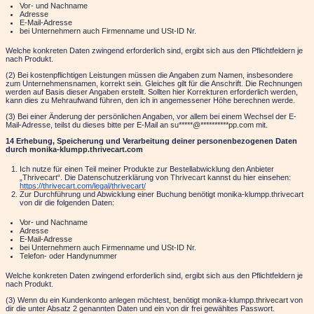
Vor- und Nachname
Adresse
E-Mail-Adresse
bei Unternehmern auch Firmenname und USt-ID Nr.
Welche konkreten Daten zwingend erforderlich sind, ergibt sich aus den Pflichtfeldern je
nach Produkt.
(2) Bei kostenpflichtigen Leistungen müssen die Angaben zum Namen, insbesondere
zum Unternehmensnamen, korrekt sein. Gleiches gilt für die Anschrift. Die Rechnungen
werden auf Basis dieser Angaben erstellt. Sollten hier Korrekturen erforderlich werden,
kann dies zu Mehraufwand führen, den ich in angemessener Höhe berechnen werde.
(3) Bei einer Änderung der persönlichen Angaben, vor allem bei einem Wechsel der E-
Mail-Adresse, teilst du dieses bitte per E-Mail an
su
*****
@
**********
pp.com
mit.
14 Erhebung, Speicherung und Verarbeitung deiner personenbezogenen Daten
durch
monika-klumpp.thrivecart.com
Ich nutze für einen Teil meiner Produkte zur Bestellabwicklung den Anbieter
„
Thrivecart
“. Die Datenschutzerklärung von
Thrivecart
kannst du hier einsehen:
https://thrivecart.com/legal/thrivecart/
Zur Durchführung und Abwicklung einer Buchung benötigt monika-klumpp.t
hrivecart
von dir die folgenden Daten:
Vor- und Nachname
Adresse
E-Mail-Adresse
bei Unternehmern auch Firmenname und USt-ID Nr.
Telefon- oder Handynummer
Welche konkreten Daten zwingend erforderlich sind, ergibt sich aus den Pflichtfeldern je
nach Produkt.
(3) Wenn du ein Kundenkonto anlegen möchtest, benötigt monika-klumpp.t
hrivecart
von
dir die unter Absatz 2 genannten Daten und ein von dir frei gewähltes Passwort.