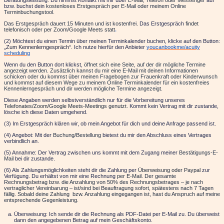
Beratungsleistung. Du nimmst Kontakt mit mir über
E-Mail, Telefon oder Messenger
auf
bzw. buchst dein
kostenloses Erstgespräch per E-Mail oder meinem Online
Terminbuchungstool.
Das Erstgespräch dauert 15 Minuten und ist kostenfrei.
Das Erstgespräch
findet
telefonisch oder per Zoom/Google Meets statt
.
(2) Möchtest du einen Termin über meinen Terminkalender buchen, klicke auf den Button:
„Zum Kennenlerngespräch“.
Ich nutze hierfür den Anbieter
youcanbookme/acuity
scheduling
Wenn du den Button dort klickst,
öffnet sich eine Seite, auf der dir mögliche Termine
angezeigt werden. Zusätzlich kannst du mir eine E-Mail mit deinen Informationen
schicken oder du kommst über meinen Fragebogen zur Frauenkraft oder Kinderwunsch
und kommst auf diesem Wege zu meinem Online Terminkalender für ein kostenfreies
Kennenlerngespräch und dir werden mögliche Termine angezeigt.
Diese Angaben werden selbstverständlich nur für die Vorbereitung unseres
Telefonates/Zoom/Google Meets-Meetings genutzt.
Kommt kein Vertrag mit dir zustande,
lösche ich diese Daten umgehend.
(3) Im Erstgespräch klären wir, ob mein Angebot für dich und deine Anfrage passend ist.
(4) Angebot: Mit der
Buchung/Bestellung
bietest du mir den Abschluss eines Vertrages
verbindlich an.
(5) Annahme: Der Vertrag zwischen uns kommt mit dem Zugang meiner
Bestätigungs-E-
Mail
bei dir zustande.
(6) Als Zahlungsmöglichkeiten steht dir die Zahlung per
Überweisung oder Paypal
zur
Verfügung. Du erhältst von mir eine Rechnung
per E-Mail.
Der gesamte
Rechnungsbetrag bzw. die Anzahlung von 50% des Rechnungsbetrages – je nach
vertraglicher Vereinbarung – ist/sind bei Beauftragung sofort, spätestens nach 7 Tagen
fällig. Sobald deine Zahlung bzw. Anzahlung eingegangen ist, hast du Anspruch auf meine
entsprechende Gegenleistung.
Überweisung: Ich sende dir die Rechnung als PDF-Datei per E-Mail zu. Du überweist
dann den angegebenen Betrag auf mein Geschäftskonto.