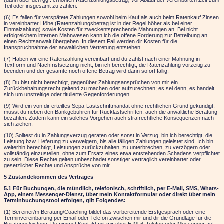
(dann aber den ggf. erhöhten Ratenzahlungsbetrag) vor Ablauf der vereinbarten Zeit zum
Teil oder insgesamt zu zahlen.
(6) Es fallen
für verspätete Zahlungen sowohl beim Kauf als auch beim Ratenkauf
Zinsen
in vereinbarter Höhe (Ratenzahlungsbetrag ist in der Regel höher als bei einer
Einmalzahlung) sowie Kosten für zweckentsprechende Mahnungen an. Bei nicht
erfolgreichem internen Mahnwesen kann ich die offene Forderung zur Betreibung an
einen Rechtsanwalt übergeben. In diesem Fall werden dir Kosten für die
Inanspruchnahme der anwaltlichen Vertretung entstehen.
(7) Haben wir eine
Ratenzahlung
vereinbart und du zahlst nach einer Mahnung in
Textform und Nachfristsetzung nicht, bin ich berechtigt, die Ratenzahlung vorzeitig zu
beenden und der gesamte noch offene Betrag wird dann sofort fällig.
(8) Du bist nicht berechtigt, gegenüber Zahlungsansprüchen von mir ein
Zurückbehaltungsrecht geltend zu machen oder aufzurechnen; es sei denn, es handelt
sich um unstreitige oder titulierte Gegenforderungen.
(9) Wird ein von dir erteiltes Sepa-Lastschriftmandat ohne rechtlichen Grund gekündigt,
musst du neben den Bankgebühren für Rücklastschriften, auch die anwaltliche Beratung
bezahlen. Zudem kann ein solches Vorgehen auch strafrechtliche Konsequenzen nach
sich ziehen.
(10) Solltest du in Zahlungsverzug geraten oder sonst in Verzug, bin ich berechtigt, die
Leistung bzw. Lieferung zu verweigern, bis alle fälligen Zahlungen geleistet sind. Ich bin
weiterhin berechtigt, Leistungen zurückzuhalten, zu unterbrechen, zu verzögern oder
vollständig einzustellen, ohne zum Ersatz eines etwa entstehenden Schadens verpflichtet
zu sein. Diese Rechte gelten unbeschadet sonstiger vertraglich vereinbarter oder
gesetzlicher Rechte und Ansprüche von mir.
5 Zustandekommen des Vertrages
5.1 Für Buchungen, die mündlich, telefonisch, schriftlich, per E-Mail, SMS, Whats-
App, einem Messenger-Dienst, über mein Kontaktformular oder direkt über mein
Terminbuchungstool erfolgen, gilt Folgendes:
(1) Bei einer/m Beratung/Coaching bildet das vorbereitende Erstgespräch oder eine
Terminvereinbarung per Email oder Telefon zwischen mir und dir die Grundlage für die