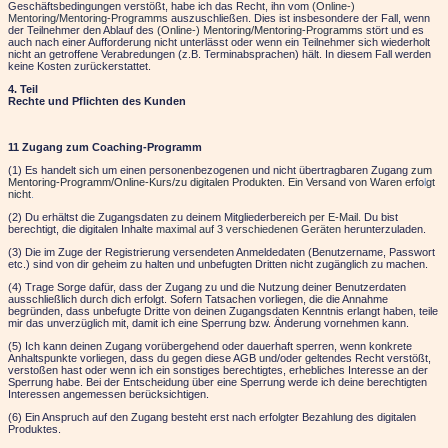
Geschäftsbedingungen verstößt, habe ich das Recht, ihn vom
(Online-)
Mentoring/Mentoring-Programms
auszuschließen. Dies ist insbesondere der Fall, wenn
der Teilnehmer den Ablauf des
(Online-) Mentoring/Mentoring-Programms
stört und es
auch nach einer Aufforderung nicht unterlässt oder wenn ein Teilnehmer sich wiederholt
nicht an getroffene Verabredungen (z.B. Terminabsprachen) hält. In diesem Fall werden
keine Kosten zurückerstattet.
4. Teil
Rechte und Pflichten des Kunden
11 Zugang zum Coaching-Programm
(1) Es handelt sich um einen personenbezogenen und nicht übertragbaren Zugang
zum
Mentoring-Programm/Online-Kurs/zu digitalen Produkten. Ein Versand von Waren erfo
l
gt
nicht
.
(2) Du erhältst die Zugangsdaten zu deinem Mitgliederbereich
per E-Mail.
Du bist
berechtigt, die digitalen Inhalte
maximal auf 3 verschiedenen Geräten
herunterzuladen.
(3) Die im Zuge der Registrierung versendeten Anmeldedaten (Benutzername, Passwort
etc.) sind von dir geheim zu halten und unbefugten Dritten nicht zugänglich zu machen.
(4) Trage Sorge dafür, dass der Zugang zu und die Nutzung deiner Benutzerdaten
ausschließlich durch dich erfolgt. Sofern Tatsachen vorliegen, die die Annahme
begründen, dass unbefugte Dritte von deinen Zugangsdaten Kenntnis erlangt haben, teile
mir das unverzüglich mit, damit ich eine Sperrung bzw. Änderung vornehmen kann.
(5) Ich kann deinen Zugang vorübergehend oder dauerhaft sperren, wenn konkrete
Anhaltspunkte vorliegen, dass du gegen diese AGB und/oder geltendes Recht verstößt,
verstoßen hast oder wenn ich ein sonstiges berechtigtes, erhebliches Interesse an der
Sperrung habe. Bei der Entscheidung über eine Sperrung werde ich deine berechtigten
Interessen angemessen berücksichtigen.
(6) Ein Anspruch auf den Zugang besteht erst nach erfolgter Bezahlung des digitalen
Produktes.