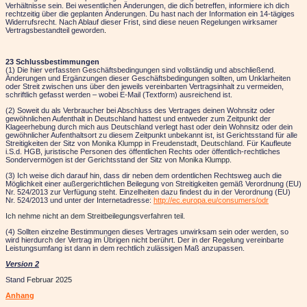
Verhältnisse sein. Bei wesentlichen Änderungen, die dich betreffen, informiere ich dich
rechtzeitig über die geplanten Änderungen. Du hast nach der Information ein 14-tägiges
Widerrufsrecht. Nach Ablauf dieser Frist, sind diese neuen Regelungen wirksamer
Vertragsbestandteil geworden
.
23 Schlussbestimmungen
(1) Die hier verfassten Geschäftsbedingungen sind vollständig und abschließend.
Änderungen und Ergänzungen dieser Geschäftsbedingungen sollten, um Unklarheiten
oder Streit zwischen uns über den jeweils vereinbarten Vertragsinhalt zu vermeiden,
schriftlich gefasst werden – wobei E-Mail (Textform) ausreichend ist.
(2) Soweit du als Verbraucher bei Abschluss des Vertrages deinen Wohnsitz oder
gewöhnlichen Aufenthalt in Deutschland hattest und entweder zum Zeitpunkt der
Klageerhebung durch mich aus Deutschland verlegt hast oder dein Wohnsitz oder dein
gewöhnlicher Aufenthaltsort zu diesem Zeitpunkt unbekannt ist, ist Gerichtsstand für alle
Streitigkeiten der Sitz von
Monika Klumpp in Freudenstadt, Deutschland
.
Für Kaufleute
i.S.d. HGB, juristische Personen des öffentlichen Rechts oder öffentlich-rechtliches
Sondervermögen ist der Gerichtsstand der Sitz von
Monika Klumpp.
(3) Ich weise dich darauf hin, dass dir neben dem ordentlichen Rechtsweg auch die
Möglichkeit einer außergerichtlichen Beilegung von Streitigkeiten gemäß Verordnung (EU)
Nr. 524/2013 zur Verfügung steht. Einzelheiten dazu findest du in der Verordnung (EU)
Nr. 524/2013 und unter der Internetadresse:
http://ec.europa.eu/consumers/odr
Ich nehme nicht an dem Streitbeilegungsverfahren teil.
(4) Sollten einzelne Bestimmungen dieses Vertrages unwirksam sein oder werden, so
wird hierdurch der Vertrag im Übrigen nicht berührt. Der in der Regelung vereinbarte
Leistungsumfang ist dann in dem rechtlich zulässigen Maß anzupassen.
Version 2
Stand
Februar 2025
Anhang