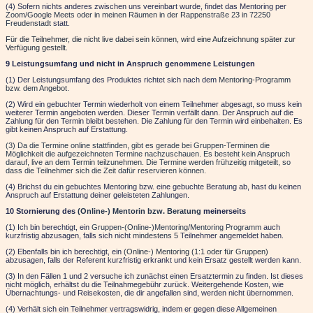
(4) Sofern nichts anderes zwischen uns vereinbart wurde, findet das Mentoring per
Zoom/Google Meets oder in meinen Räumen in der Rappenstraße 23 in 72250
Freudenstadt
statt.
Für die Teilnehmer, die nicht live dabei sein können, wird eine Aufzeichnung später zur
Verfügung gestellt.
9 Leistungsumfang und nicht in Anspruch genommene Leistungen
(1) Der Leistungsumfang des Produktes richtet sich nach dem
Mentoring-Programm
bzw. dem Angebot.
(2) Wird ein gebuchter Termin wiederholt von einem Teilnehmer abgesagt, so muss kein
weiterer Termin angeboten werden. Dieser Termin verfällt dann. Der Anspruch auf die
Zahlung für den Termin bleibt bestehen. Die Zahlung für den Termin wird einbehalten. Es
gibt keinen Anspruch auf Erstattung.
(3) Da die Termine online stattfinden, gibt es gerade bei Gruppen-Terminen die
Möglichkeit die aufgezeichneten Termine nachzuschauen. Es besteht kein Anspruch
darauf, live an dem Termin teilzunehmen. Die Termine werden frühzeitig mitgeteilt, so
dass die Teilnehmer sich die Zeit dafür reservieren können.
(4) Brichst du ein gebuchtes Mentoring bzw. eine gebuchte Beratung ab, hast du keinen
Anspruch auf Erstattung deiner geleisteten Zahlungen.
10 Stornierung des
(Online-) Mentorin bzw. Beratung
meinerseits
(1) Ich bin berechtigt, ein
Gruppen-(Online-)Mentoring/Mentoring Programm
auch
kurzfristig abzusagen, falls sich nicht
mindestens 5
Teilnehmer angemeldet haben.
(2) Ebenfalls bin ich berechtigt, ein
(Online-) Mentoring (1:1 oder für Gruppen)
abzusagen, falls der Referent kurzfristig erkrankt und kein Ersatz gestellt werden kann.
(3) In den Fällen 1 und 2 versuche ich zunächst einen Ersatztermin zu finden. Ist dieses
nicht möglich, erhältst du die Teilnahmegebühr zurück. Weitergehende Kosten, wie
Übernachtungs- und Reisekosten, die dir angefallen sind, werden nicht übernommen.
(4) Verhält sich ein Teilnehmer vertragswidrig, indem er gegen diese Allgemeinen