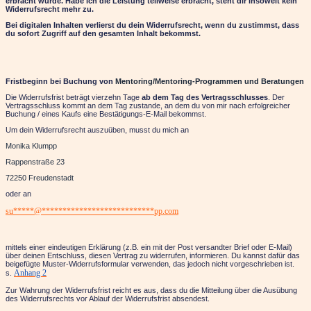
erbracht wurde. Habe ich die Leistung teilweise erbracht, steht dir insoweit kein
Widerrufsrecht mehr zu.
Bei digitalen Inhalten verlierst du dein Widerrufsrecht, wenn du zustimmst, dass
du sofort Zugriff auf den gesamten Inhalt bekommst.
Fristbeginn bei Buchung von
Mentoring/Mentoring-Programmen und Beratungen
Die Widerrufsfrist beträgt vierzehn Tage
ab dem Tag des Vertragsschlusses
. Der
Vertragsschluss kommt an dem Tag zustande, an dem du von mir nach erfolgreicher
Buchung / eines Kaufs eine Bestätigungs-E-Mail bekommst.
Um dein Widerrufsrecht auszuüben, musst du mich an
Monika Klumpp
Rappenstraße 23
72250 Freudenstadt
oder an
su
*****
@
***************************
pp.com
mittels einer eindeutigen Erklärung (z.B. ein mit der Post versandter Brief oder E-Mail)
über deinen Entschluss, diesen Vertrag zu widerrufen, informieren. Du kannst dafür das
beigefügte Muster-Widerrufsformular verwenden, das jedoch nicht vorgeschrieben ist.
Anhang 2
s.
Zur Wahrung der Widerrufsfrist reicht es aus, dass du die Mitteilung über die Ausübung
des Widerrufsrechts vor Ablauf der Widerrufsfrist absendest.